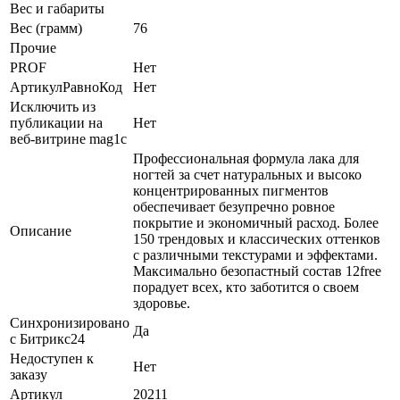
Вес и габариты
Вес (грамм)
76
Прочие
PROF
Нет
АртикулРавноКод
Нет
Исключить из
публикации на
Нет
веб-витрине mag1c
Профессиональная формула лака для
ногтей за счет натуральных и высоко
концентрированных пигментов
обеспечивает безупречно ровное
покрытие и экономичный расход. Более
Описание
150 трендовых и классических оттенков
с различными текстурами и эффектами.
Максимально безопастный состав 12free
порадует всех, кто заботится о своем
здоровье.
Синхронизировано
Да
с Битрикс24
Недоступен к
Нет
заказу
Артикул
20211