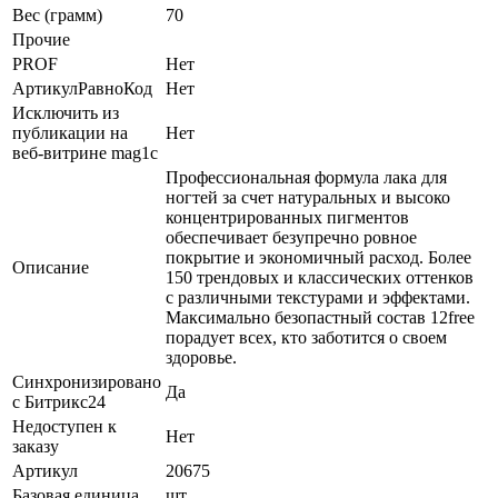
Вес (грамм)
70
Прочие
PROF
Нет
АртикулРавноКод
Нет
Исключить из
публикации на
Нет
веб-витрине mag1c
Профессиональная формула лака для
ногтей за счет натуральных и высоко
концентрированных пигментов
обеспечивает безупречно ровное
покрытие и экономичный расход. Более
Описание
150 трендовых и классических оттенков
с различными текстурами и эффектами.
Максимально безопастный состав 12free
порадует всех, кто заботится о своем
здоровье.
Синхронизировано
Да
с Битрикс24
Недоступен к
Нет
заказу
Артикул
20675
Базовая единица
шт