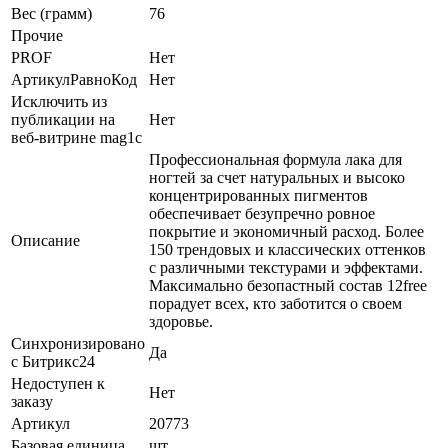
Вес (грамм)
76
Прочие
PROF
Нет
АртикулРавноКод
Нет
Исключить из
публикации на
Нет
веб-витрине mag1c
Профессиональная формула лака для
ногтей за счет натуральных и высоко
концентрированных пигментов
обеспечивает безупречно ровное
покрытие и экономичный расход. Более
Описание
150 трендовых и классических оттенков
с различными текстурами и эффектами.
Максимально безопастный состав 12free
порадует всех, кто заботится о своем
здоровье.
Синхронизировано
Да
с Битрикс24
Недоступен к
Нет
заказу
Артикул
20773
Базовая единица
шт