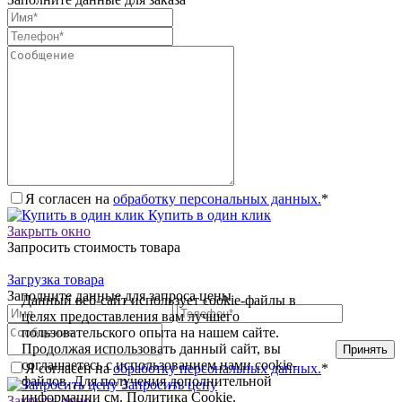
Я согласен на
обработку персональных данных.
*
Купить в один клик
Закрыть окно
Запросить стоимость товара
Загрузка товара
Заполните данные для запроса цены
Данный веб-сайт использует cookie-файлы в
целях предоставления вам лучшего
пользовательского опыта на нашем сайте.
Продолжая использовать данный сайт, вы
Принять
соглашаетесь с использованием нами cookie-
Я согласен на
обработку персональных данных.
*
файлов. Для получения дополнительной
Запросить цену
информации см.
Политика Cookie
.
Закрыть окно