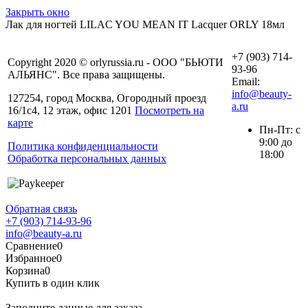
Закрыть окно
Лак для ногтей LILAC YOU MEAN IT Lacquer ORLY 18мл
+7 (903) 714-
Copyright 2020 © orlyrussia.ru - ООО "БЬЮТИ
93-96
АЛЬЯНС". Все права защищены.
Email:
info@beauty-
127254, город Москва, Огородный проезд
a.ru
16/1с4, 12 этаж, офис 1201
Посмотреть на
карте
Пн-Пт: с
9:00 до
Политика конфиденциальности
18:00
Обработка персональных данных
Обратная связь
+7 (903) 714-93-96
info@beauty-a.ru
Сравнение
0
Избранное
0
Корзина
0
Купить в один клик
Заполните данные для заказа