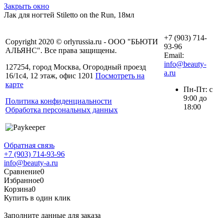
Закрыть окно
Лак для ногтей Stiletto on the Run, 18мл
+7 (903) 714-
Copyright 2020 © orlyrussia.ru - ООО "БЬЮТИ
93-96
АЛЬЯНС". Все права защищены.
Email:
info@beauty-
127254, город Москва, Огородный проезд
a.ru
16/1с4, 12 этаж, офис 1201
Посмотреть на
карте
Пн-Пт: с
9:00 до
Политика конфиденциальности
18:00
Обработка персональных данных
Обратная связь
+7 (903) 714-93-96
info@beauty-a.ru
Сравнение
0
Избранное
0
Корзина
0
Купить в один клик
Заполните данные для заказа