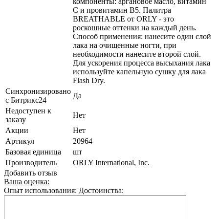
компоненты: аргановое масло, витамин
С и провитамин B5. Палитра
BREATHABLE от ORLY - это
роскошные оттенки на каждый день.
Способ применения: нанесите один слой
лака на очищенные ногти, при
необходимости нанесите второй слой.
Для ускорения процесса высыхания лака
используйте капельную сушку для лака
Flash Dry.
Синхронизировано
Да
с Битрикс24
Недоступен к
Нет
заказу
Акции
Нет
Артикул
20964
Базовая единица
шт
Производитель
ORLY International, Inc.
Добавить отзыв
Ваша оценка:
Опыт использования:
Достоинства: