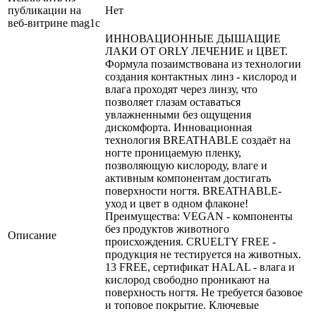
публикации на
Нет
веб-витрине mag1c
ИННОВАЦИОННЫЕ ДЫШАЩИЕ
ЛАКИ ОТ ORLY ЛЕЧЕНИЕ и ЦВЕТ.
Формула позаимствована из технологии
создания контактных линз - кислород и
влага проходят через линзу, что
позволяет глазам оставаться
увлажненными без ощущения
дискомфорта. Инновационная
технология BREATHABLE создаёт на
ногте проницаемую пленку,
позволяющую кислороду, влаге и
активным компонентам достигать
поверхности ногтя. BREATHABLE-
уход и цвет в одном флаконе!
Преимущества: VEGAN - компоненты
без продуктов животного
Описание
происхождения. CRUELTY FREE -
продукция не тестируется на животных.
13 FREE, сертификат HALAL - влага и
кислород свободно проникают на
поверхность ногтя. Не требуется базовое
и топовое покрытие. Ключевые