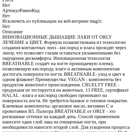
Нет
АртикулРавноКод
Нет
Исключить из публикации на веб-витрине mag1c
Нет
Описание
ИННОВАЦИОННЫЕ ДЫШАЩИЕ ЛАКИ ОТ ORLY
ЛЕЧЕНИЕ и ЦВЕТ. Формула позаимствована из технологии
создания контактных линз - кислород и влага проходят через
линзу, что позволяет глазам оставаться увлажненными без
ощущения дискомфорта. Инновационная технология
BREATHABLE создаёт на ногте проницаемую пленку,
позволяющую кислороду, влаге и активным компонентам
достигать поверхности ногтя. BREATHABLE- уход и цвет в
одном флаконе! Преимущества: VEGAN - компоненты без
продуктов животного происхождения. CRUELTY FREE -
продукция не тестируется на животных. 13 FREE, сертификат
HALAL - влага и кислород свободно проникают на
поверхность ногтя. Не требуется базовое и топовое покрытие.
Ключевые компоненты: аргановое масло, витамин С и
провитамин B5. Палитра BREATHABLE от ORLY - это
роскошные оттенки на каждый день. Способ применения:
нанесите один слой лака на очищенные ногти, при
необходимости нанесите второй слой. Для ускорения процесса