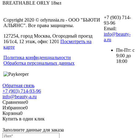
BREATHABLE ORLY 18мл
+7 (903) 714-
Copyright 2020 © orlyrussia.ru - ООО "БЬЮТИ
93-96
АЛЬЯНС". Все права защищены.
Email:
info@beauty-
127254, город Москва, Огородный проезд
a.ru
16/1с4, 12 этаж, офис 1201
Посмотреть на
карте
Пн-Пт: с
9:00 до
Политика конфиденциальности
18:00
Обработка персональных данных
Обратная связь
+7 (903) 714-93-96
info@beauty-a.ru
Сравнение
0
Избранное
0
Корзина
0
Купить в один клик
Заполните данные для заказа