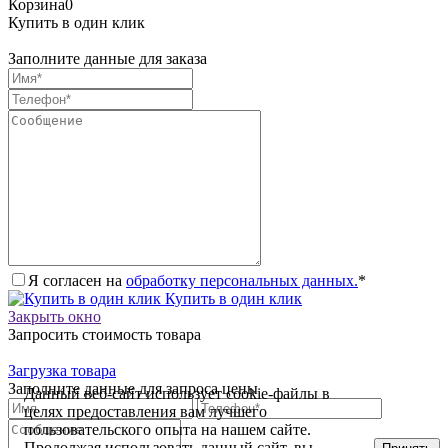
Корзина
0
Купить в один клик
Заполните данные для заказа
Я согласен на
обработку персональных данных.
*
Купить в один клик
Закрыть окно
Запросить стоимость товара
Загрузка товара
Заполните данные для запроса цены
Данный веб-сайт использует cookie-файлы в
целях предоставления вам лучшего
пользовательского опыта на нашем сайте.
Продолжая использовать данный сайт, вы