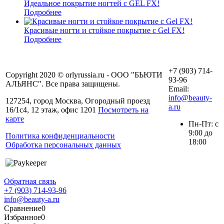
Идеальное покрытие ногтей с GEL FX!
Подробнее
Красивые ногти и стойкое покрытие с Gel FX!
Подробнее
+7 (903) 714-
Copyright 2020 © orlyrussia.ru - ООО "БЬЮТИ
93-96
АЛЬЯНС". Все права защищены.
Email:
info@beauty-
127254, город Москва, Огородный проезд
a.ru
16/1с4, 12 этаж, офис 1201
Посмотреть на
карте
Пн-Пт: с
9:00 до
Политика конфиденциальности
18:00
Обработка персональных данных
Обратная связь
+7 (903) 714-93-96
info@beauty-a.ru
Сравнение
0
Избранное
0