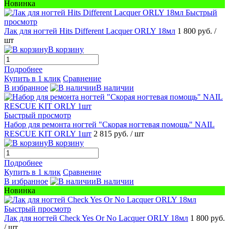
Новинка
Быстрый
просмотр
Лак для ногтей Hits Different Lacquer ORLY 18мл
1 800 руб.
/
шт
В корзину
Подробнее
Купить в 1 клик
Сравнение
В избранное
В наличии
Быстрый просмотр
Набор для ремонта ногтей "Скорая ногтевая помощь" NAIL
RESCUE KIT ORLY 1шт
2 815 руб.
/ шт
В корзину
Подробнее
Купить в 1 клик
Сравнение
В избранное
В наличии
Новинка
Быстрый просмотр
Лак для ногтей Check Yes Or No Lacquer ORLY 18мл
1 800 руб.
/ шт