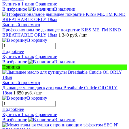
Купить в 1 клик
Сравнение
В избранное
В наличии
Быстрый просмотр
Профессиональное дышащее покрытие KISS ME, I'M KIND
BREATHABLE ORLY 18мл
1 340 руб.
/ шт
В корзину
Подробнее
Купить в 1 клик
Сравнение
В избранное
В наличии
Новинка
Быстрый просмотр
Дышащее масло для кутикулы Breathable Cuticle Oil ORLY
18мл
1 650 руб.
/ шт
В корзину
Подробнее
Купить в 1 клик
Сравнение
В избранное
В наличии