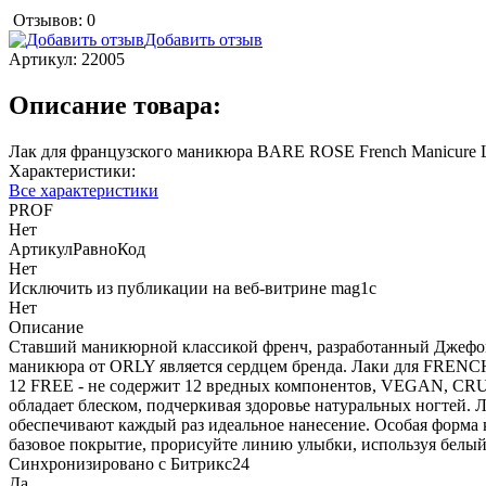
Отзывов: 0
Добавить отзыв
Артикул:
22005
Описание товара:
Лак для французского маникюра BARE ROSE French Manicure 
Характеристики:
Все характеристики
PROF
Нет
АртикулРавноКод
Нет
Исключить из публикации на веб-витрине mag1c
Нет
Описание
Ставший маникюрной классикой френч, разработанный Джефом 
маникюра от ORLY является сердцем бренда. Лаки для FRENC
12 FREE - не содержит 12 вредных компонентов, VEGAN, CRUE
обладает блеском, подчеркивая здоровье натуральных ногтей.
обеспечивают каждый раз идеальное нанесение. Особая форма к
базовое покрытие, прорисуйте линию улыбки, используя белый
Синхронизировано с Битрикс24
Да