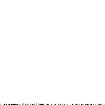
работанный Джефом Пинком, вот уже много лет остается одним