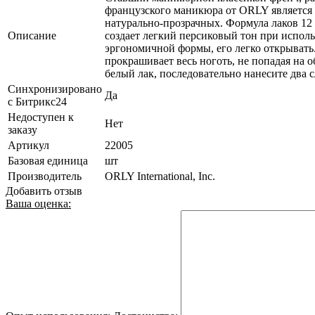
французского маникюра от ORLY является
натурально-прозрачных. Формула лаков 1
Описание
создает легкий персиковый тон при исполь
эргономичной формы, его легко открывать
прокрашивает весь ноготь, не попадая на 
белый лак, последовательно нанесите два
Синхронизировано
Да
с Битрикс24
Недоступен к
Нет
заказу
Артикул
22005
Базовая единица
шт
Производитель
ORLY International, Inc.
Добавить отзыв
Ваша оценка: