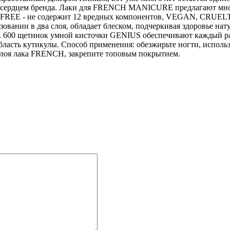
 сердцем бренда. Лаки для FRENCH MANICURE предлагают мног
2 FREE - не содержит 12 вредных компонентов, VEGAN, CRUELT
зовании в два слоя, обладает блеском, подчеркивая здоровье на
. 600 щетинок умной кисточки GENIUS обеспечивают каждый ра
область кутикулы. Способ применения: обезжирьте ногти, испол
 слоя лака FRENCH, закрепите топовым покрытием.