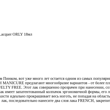
Lacquer ORLY 18мл
Пинком, вот уже много лет остается одним из самых популярны
H MANICURE предлагают многообразие вариантов - от более пл
LTY FREE. Этот лак совершенно прозрачен при нанесении, созд
 Лак имеет запатентованный колпачок эргономичной формы, его
исти идеально прокрашивает весь ноготь, не попадая на област
 лак, последовательно нанесите два слоя лака FRENCH, закреп