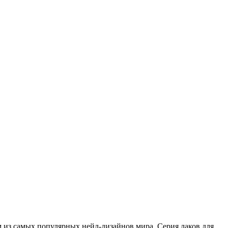
 из самых популярных нейл-дизайнов мира. Серия лаков для