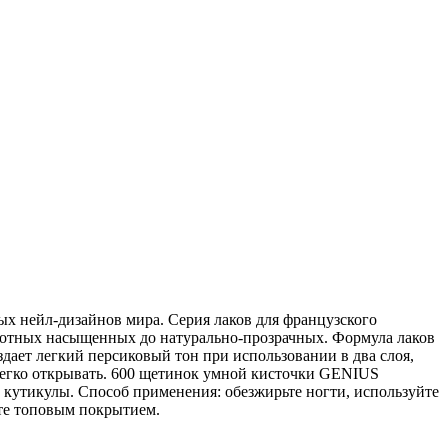
х нейл-дизайнов мира. Серия лаков для французского
отных насыщенных до натурально-прозрачных. Формула лаков
ает легкий персиковый тон при использовании в два слоя,
 легко открывать. 600 щетинок умной кисточки GENIUS
ь кутикулы. Способ применения: обезжирьте ногти, используйте
ите топовым покрытием.